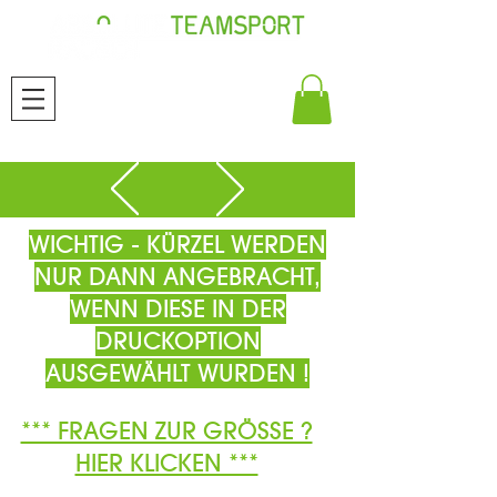
WICHTIG - KÜRZEL WERDEN
NUR DANN ANGEBRACHT,
WENN DIESE IN DER
DRUCKOPTION
AUSGEWÄHLT WURDEN !
*** FRAGEN ZUR GRÖSSE ?
HIER KLICKEN ***