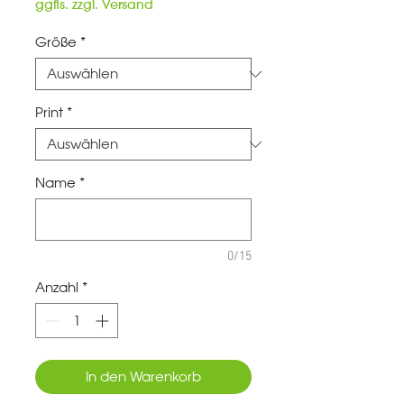
ggfls. zzgl. Versand
Größe
*
Print
*
Name
*
0/15
Anzahl
*
In den Warenkorb