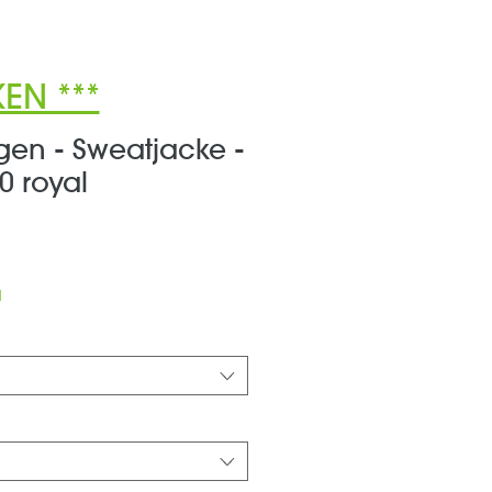
EN ***
gen - Sweatjacke -
0 royal
s
d