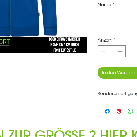
Name
*
Anzahl
*
In den Warenko
Sonderanfertigun
*** Jeder Artikel d
für Dich bestellt 
Umtausch ausgesc
N ZUR GRÖSSE ? HIER K