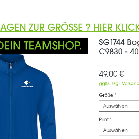
RAGEN ZUR GRÖSSE ? HIER KLICK
SG1744 Bo
C9830 - 40
Prei
49,00 €
ggfls. zzgl. Versan
Größe
*
Auswählen
Print
*
Auswählen