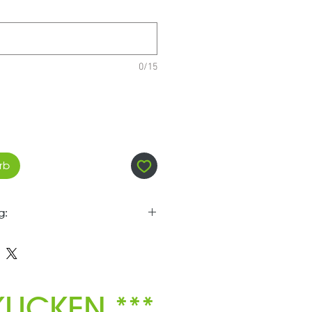
0/15
rb
g:
er SGK Kollektion wird speziell
und veredelt - daher ist der
hlossen ***
LICKEN ***