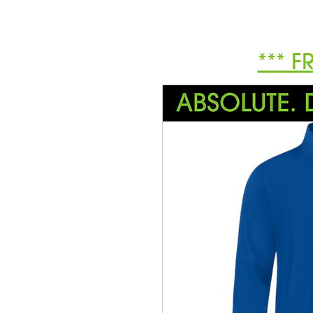
*** F