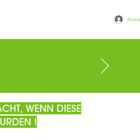
Anme
 ONLINESHOP
GRÖSSENTABELLE
CHT, WENN DIESE
URDEN !