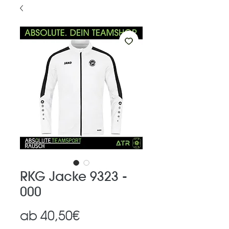
RKG Jacke 9323 -
000
Sale-
ab
40,50€