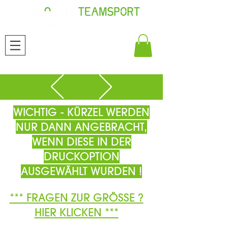
WICHTIG - KÜRZEL WERDEN
NUR DANN ANGEBRACHT,
WENN DIESE IN DER
DRUCKOPTION
AUSGEWÄHLT WURDEN !
*** FRAGEN ZUR GRÖSSE ?
HIER KLICKEN ***