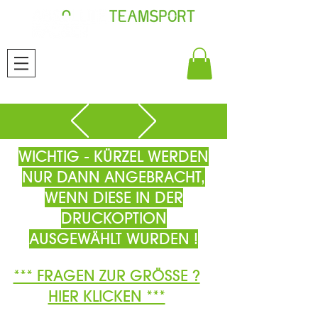
WICHTIG - KÜRZEL WERDEN
NUR DANN ANGEBRACHT,
WENN DIESE IN DER
DRUCKOPTION
AUSGEWÄHLT WURDEN !
*** FRAGEN ZUR GRÖSSE ?
HIER KLICKEN ***