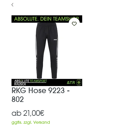
RKG Hose 9223 -
802
Sale-
ab
21,00€
Preis
ggfls. zzgl. Versand