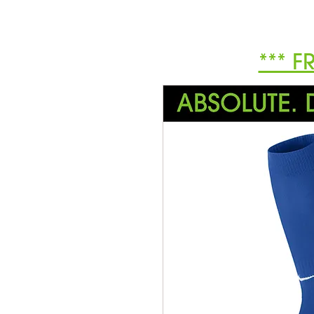
*** F