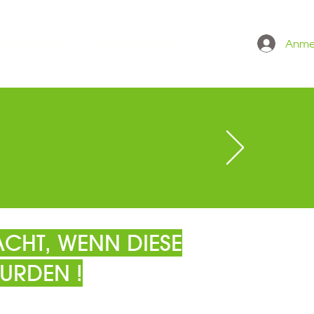
Anme
 ONLINESHOP
GRÖSSENTABELLE
CHT, WENN DIESE
URDEN !