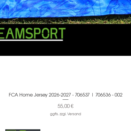
FCA Home Jersey 2026-2027 - 706537 | 706536 - 002
Schnellansicht
Preis
55,00 €
ggfls. zzgl. Versand