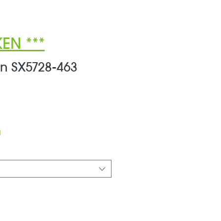
EN ***
en SX5728-463
d