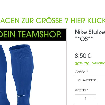
RAGEN ZUR GRÖSSE ? HIER KLICK
Nike Stutz
**OS**
Preis
8,50 €
ggfls. zzgl. Versan
Größe
*
Auswählen
Anzahl
*