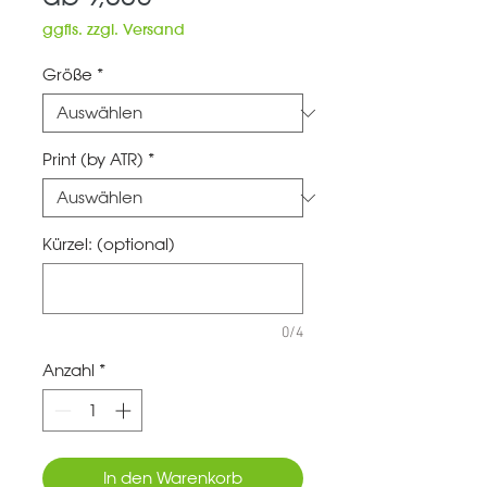
Preis
ggfls. zzgl. Versand
Größe
*
Print (by ATR)
*
Kürzel: (optional)
0/4
Anzahl
*
In den Warenkorb