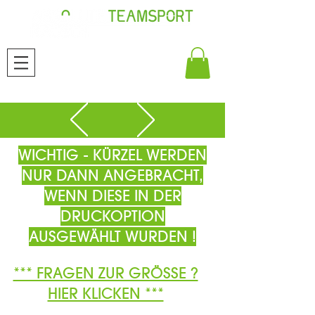
WICHTIG - KÜRZEL WERDEN
NUR DANN ANGEBRACHT,
WENN DIESE IN DER
DRUCKOPTION
AUSGEWÄHLT WURDEN !
*** FRAGEN ZUR GRÖSSE ?
HIER KLICKEN ***