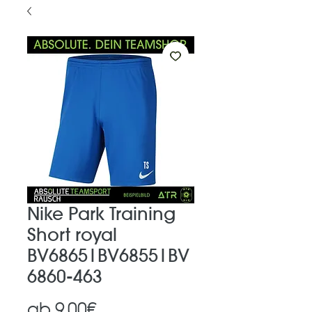
Nike Park Training
Short royal
BV6865|BV6855|BV
6860-463
Sale-
ab
9,00€