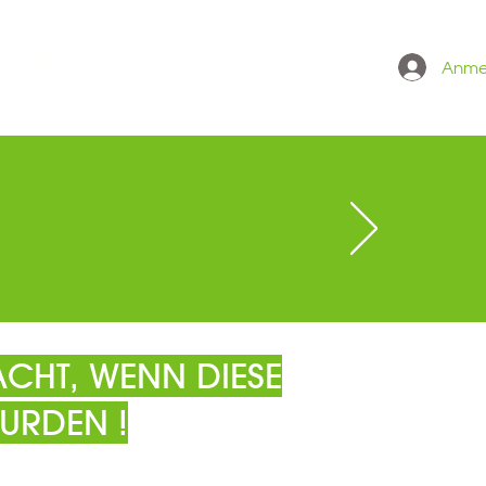
Anme
 ONLINESHOP
GRÖSSENTABELLE
CHT, WENN DIESE
URDEN !