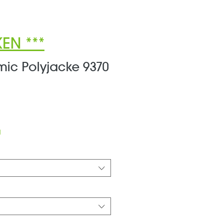
EN ***
ic Polyjacke 9370
ale-
reis
d