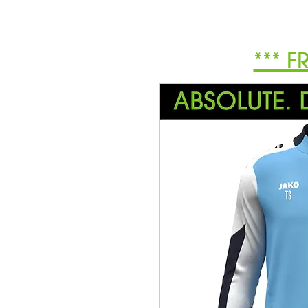
*** F