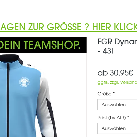
RAGEN ZUR GRÖSSE ? HIER KLICK
FGR Dynam
- 431
S
ab
30,95€
P
ggfls. zzgl. Versan
Größe
*
Auswählen
Print (by ATR)
*
Auswählen