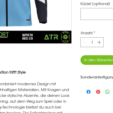
Kürzel (optional)
Anzahl
*
In den Warenko
on trifft Style
Sonderanfertigun
ombiniert modernes Design mit
*** Jeder Artikel d
hhaltigen Materialien. Mit Kragen und
Dich bestellt und 
acke stylische Akzente, die deinen Look
Umtausch ausgesc
ining, auf dem Weg zum Spiel oder in
ry-Technologie bleibst du auch bei
ehm trocken. Die Seitentaschen mit