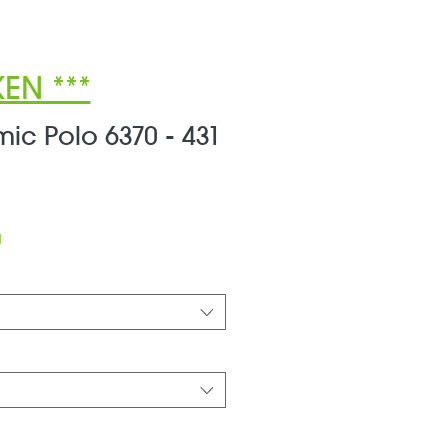
EN ***
ic Polo 6370 - 431
ale-
reis
d