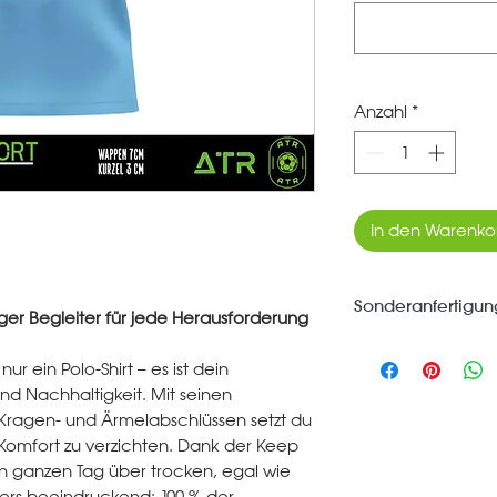
Anzahl
*
In den Warenko
Sonderanfertigun
ger Begleiter für jede Herausforderung
*** Jeder Artikel d
ur ein Polo-Shirt – es ist dein
Dich bestellt und 
und Nachhaltigkeit. Mit seinen
Umtausch ausgesc
Kragen- und Ärmelabschlüssen setzt du
omfort zu verzichten. Dank der Keep
en ganzen Tag über trocken, egal wie
nders beeindruckend: 100 % der