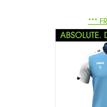
*** F