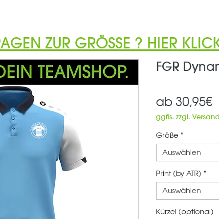
RAGEN ZUR GRÖSSE ? HIER KLICK
FGR Dynam
S
ab
30,95€
P
ggfls. zzgl. Versan
Größe
*
Auswählen
Print (by ATR)
*
Auswählen
Kürzel (optional)