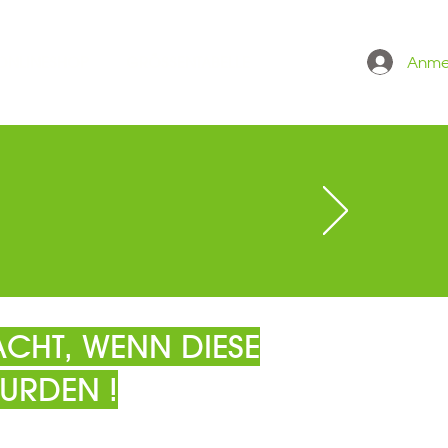
Anme
 ONLINESHOP
GRÖSSENTABELLE
CHT, WENN DIESE
URDEN !