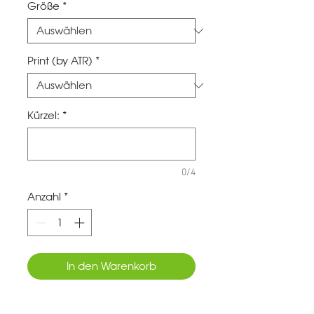
Größe
*
Print (by ATR)
*
Kürzel:
*
0/4
Anzahl
*
In den Warenkorb