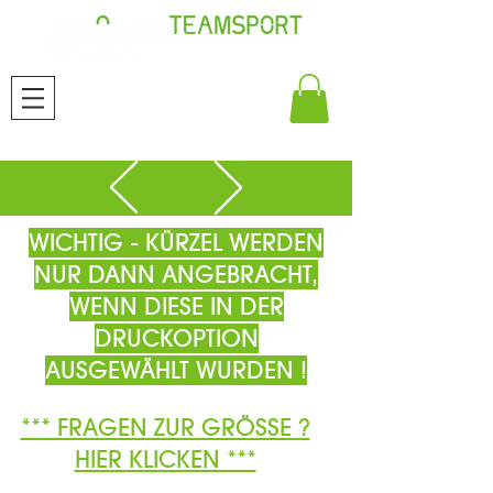
WICHTIG - KÜRZEL WERDEN
NUR DANN ANGEBRACHT,
WENN DIESE IN DER
DRUCKOPTION
AUSGEWÄHLT WURDEN !
*** FRAGEN ZUR GRÖSSE ?
HIER KLICKEN ***