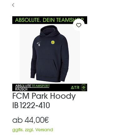
FCM Park Hoody
IB1222-410
Sale-
ab
44,00€
Preis
ggfls. zzgl. Versand