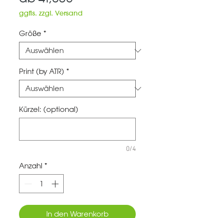
Preis
ggfls. zzgl. Versand
Größe
*
Print (by ATR)
*
Kürzel: (optional)
0/4
Anzahl
*
In den Warenkorb