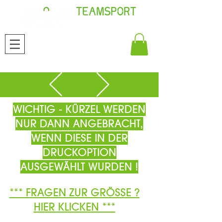
WICHTIG - KÜRZEL WERDEN
NUR DANN ANGEBRACHT,
WENN DIESE IN DER
DRUCKOPTION
AUSGEWÄHLT WURDEN !
*** FRAGEN ZUR GRÖSSE ?
HIER KLICKEN ***