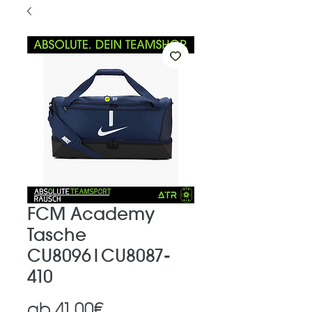
FCM Academy
Tasche
CU8096|CU8087-
410
Sale-
ab
41,00€