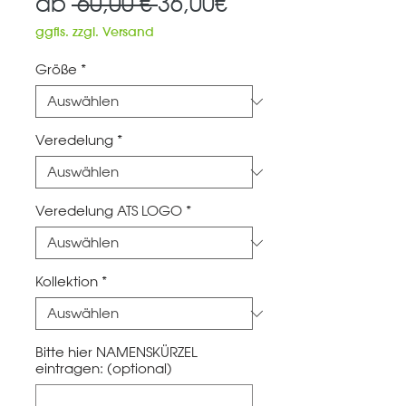
Standardpreis
Sale-
ab
 60,00 € 
36,00€
Preis
ggfls. zzgl. Versand
Größe
*
Veredelung
*
Veredelung ATS LOGO
*
Kollektion
*
Bitte hier NAMENSKÜRZEL
eintragen: (optional)