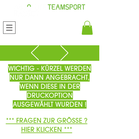
WICHTIG - KÜRZEL WERDEN
NUR DANN ANGEBRACHT,
WENN DIESE IN DER
DRUCKOPTION
AUSGEWÄHLT WURDEN !
*** FRAGEN ZUR GRÖSSE ?
HIER KLICKEN ***