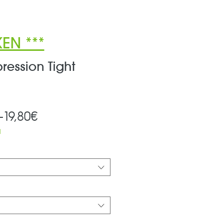
EN ***
ession Tight
Standardpreis
Sale-
 
19,80€
Preis
d