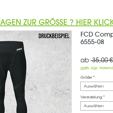
RAGEN ZUR GRÖSSE ? HIER KLICK
FCD Compr
6555-08
ab
 35,00 €
ggfls. zzgl. Versan
Größe
*
Auswählen
Veredelung
*
Auswählen