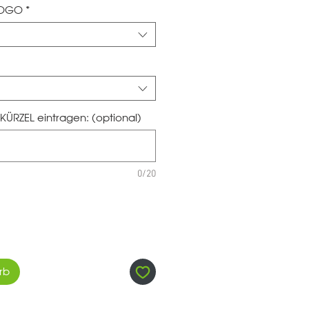
LOGO
*
KÜRZEL eintragen: (optional)
0/20
rb