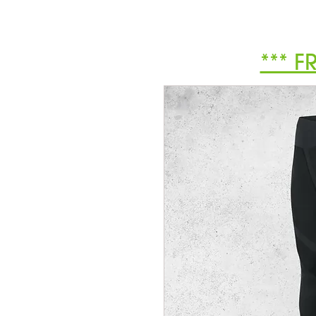
*** F