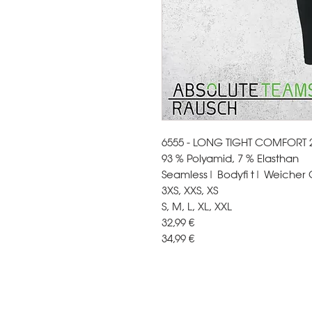
6555 - LONG TIGHT COMFORT 2
93 % Polyamid, 7 % Elasthan
Seamless| Bodyfi t| Weicher G
3XS, XXS, XS
S, M, L, XL, XXL
32,99 €
34,99 €