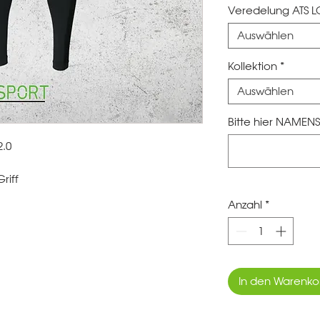
Veredelung ATS 
Auswählen
Kollektion
*
Auswählen
Bitte hier NAMENS
.0
riff
Anzahl
*
In den Warenko