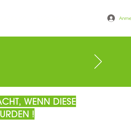
Anme
 ONLINESHOP
GRÖSSENTABELLE
CHT, WENN DIESE
URDEN !