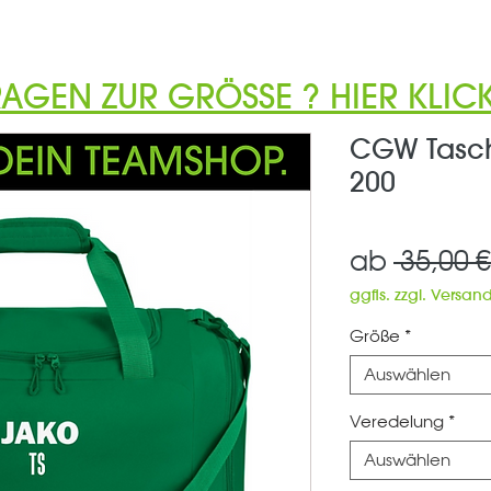
RAGEN ZUR GRÖSSE ? HIER KLICK
CGW Tasch
200
ab
 35,00 €
ggfls. zzgl. Versan
Größe
*
Auswählen
Veredelung
*
Auswählen