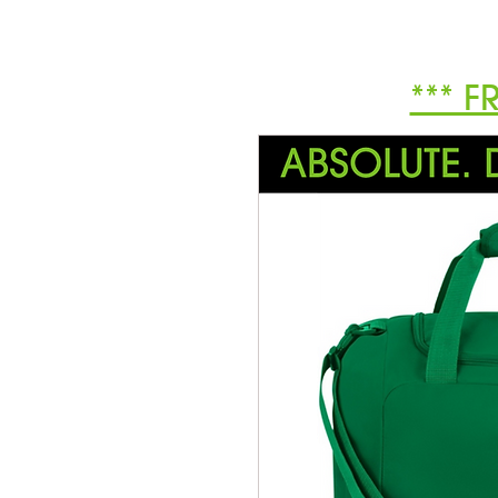
*** F