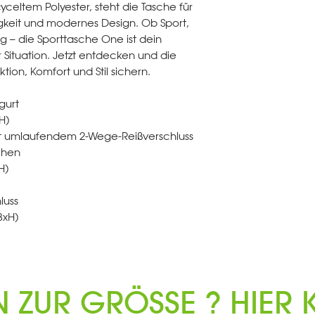
cyceltem Polyester, steht die Tasche für
igkeit und modernes Design. Ob Sport,
 – die Sporttasche One ist dein
er Situation. Jetzt entdecken und die
ion, Komfort und Stil sichern.
gurt
H)
 umlaufendem 2-Wege-Reißverschluss
chen
H)
luss
BxH)
N ZUR GRÖSSE ? HIER K