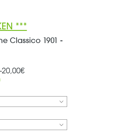
EN ***
e Classico 1901 -
Standardpreis
Sale-
 
20,00€
Preis
d