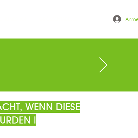
Anme
 ONLINESHOP
GRÖSSENTABELLE
CHT, WENN DIESE
URDEN !