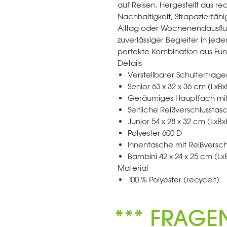
auf Reisen. Hergestellt aus re
Nachhaltigkeit, Strapazierfäh
Alltag oder Wochenendausflug
zuverlässiger Begleiter in jed
perfekte Kombination aus Funkt
Details
Verstellbarer Schultertrage
Senior 63 x 32 x 36 cm (LxBx
Geräumiges Hauptfach mit
Seitliche Reißverschlusstas
Junior 54 x 28 x 32 cm (LxBx
Polyester 600 D
Innentasche mit Reißversch
Bambini 42 x 24 x 25 cm (Lx
Material
100 % Polyester (recycelt)
*** FRAGE