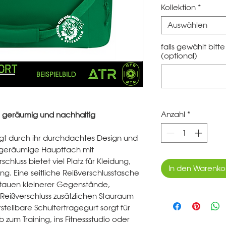
Kollektion
*
Auswählen
falls gewählt bit
(optional)
Anzahl
*
, geräumig und nachhaltig
gt durch ihr durchdachtes Design und
s geräumige Hauptfach mit
luss bietet viel Platz für Kleidung,
In den Warenko
ng. Eine seitliche Reißverschlusstasche
stauen kleinerer Gegenstände,
Reißverschluss zusätzlichen Stauraum
stellbare Schultertragegurt sorgt für
zum Training, ins Fitnessstudio oder