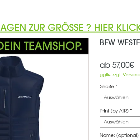
RAGEN ZUR GRÖSSE ? HIER KLICK
BFW WESTE
S
ab
57,00€
P
ggfls. zzgl. Versan
Größe
*
Auswählen
Print (by ATR)
*
Auswählen
Name: (optional)