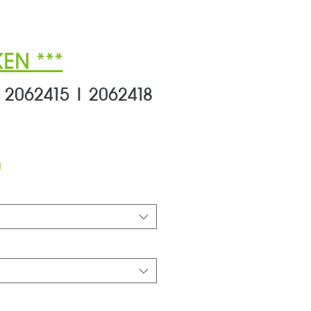
EN ***
 2062415 | 2062418
ale-
reis
d