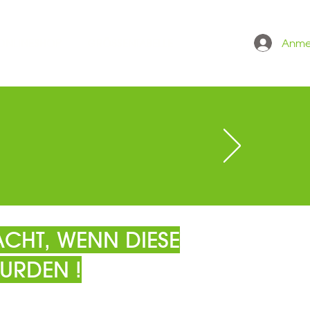
Anme
 ONLINESHOP
GRÖSSENTABELLE
CHT, WENN DIESE
URDEN !