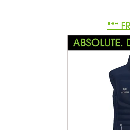
*** F