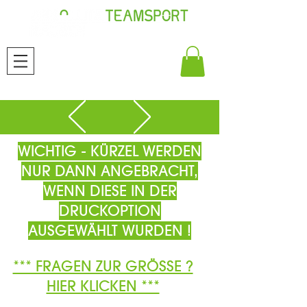
WICHTIG - KÜRZEL WERDEN
NUR DANN ANGEBRACHT,
WENN DIESE IN DER
DRUCKOPTION
AUSGEWÄHLT WURDEN !
*** FRAGEN ZUR GRÖSSE ?
HIER KLICKEN ***