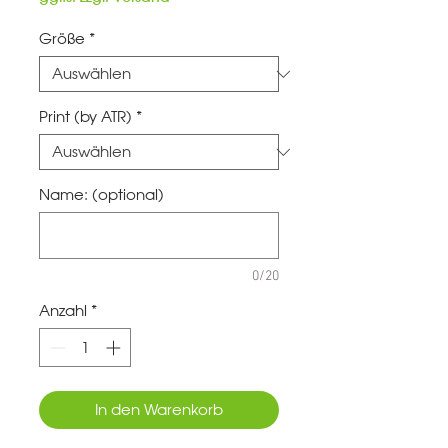
Größe
*
Print (by ATR)
*
Name: (optional)
0/20
Anzahl
*
In den Warenkorb