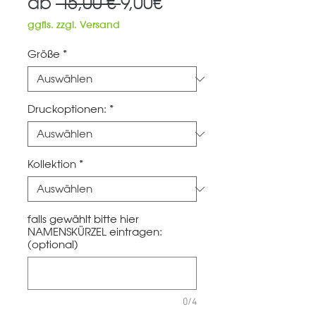
Standardpreis
Sale-
ab
 15,00 € 
9,00€
Preis
ggfls. zzgl. Versand
Größe
*
Druckoptionen:
*
Kollektion
*
falls gewählt bitte hier
NAMENSKÜRZEL eintragen:
(optional)
0/4