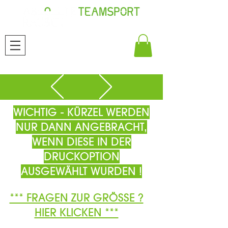
WICHTIG - KÜRZEL WERDEN
NUR DANN ANGEBRACHT,
WENN DIESE IN DER
DRUCKOPTION
AUSGEWÄHLT WURDEN !
*** FRAGEN ZUR GRÖSSE ?
HIER KLICKEN ***