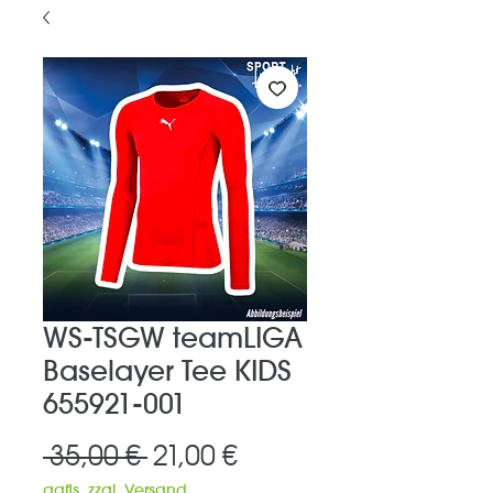
WS-TSGW teamLIGA
Baselayer Tee KIDS
655921-001
Standardpreis
Sale-
 35,00 € 
21,00 €
Preis
ggfls. zzgl. Versand