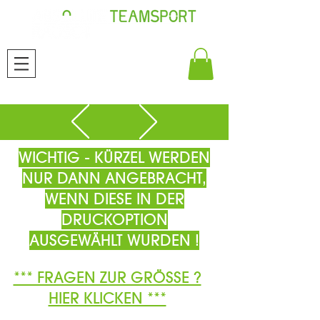
WICHTIG - KÜRZEL WERDEN
NUR DANN ANGEBRACHT,
WENN DIESE IN DER
DRUCKOPTION
AUSGEWÄHLT WURDEN !
*** FRAGEN ZUR GRÖSSE ?
HIER KLICKEN ***