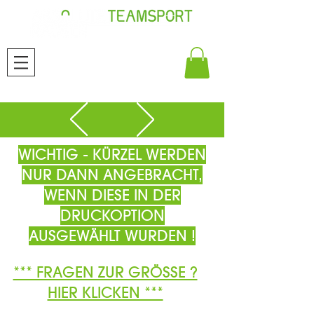
WICHTIG - KÜRZEL WERDEN
NUR DANN ANGEBRACHT,
WENN DIESE IN DER
DRUCKOPTION
AUSGEWÄHLT WURDEN !
*** FRAGEN ZUR GRÖSSE ?
HIER KLICKEN ***