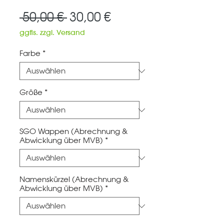
Standardpreis
Sale-
 50,00 € 
30,00 €
Preis
ggfls. zzgl. Versand
Farbe
*
Größe
*
SGO Wappen (Abrechnung &
Abwicklung über MVB)
*
Namenskürzel (Abrechnung &
Abwicklung über MVB)
*