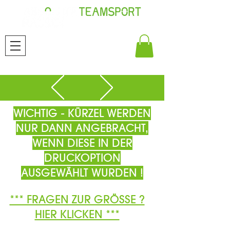
WICHTIG - KÜRZEL WERDEN
NUR DANN ANGEBRACHT,
WENN DIESE IN DER
DRUCKOPTION
AUSGEWÄHLT WURDEN !
*** FRAGEN ZUR GRÖSSE ?
HIER KLICKEN ***