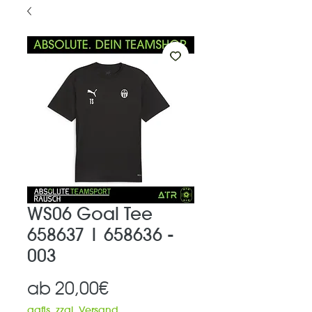
WS06 Goal Tee
658637 | 658636 -
003
Sale-
ab
20,00€
Preis
ggfls. zzgl. Versand