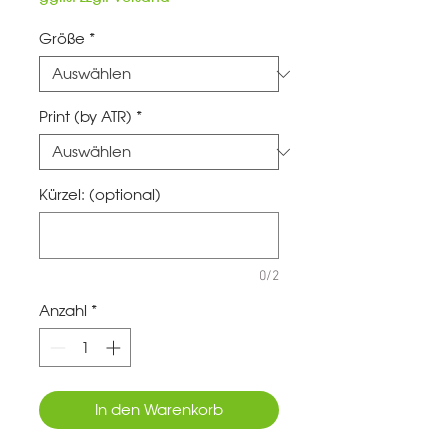
Größe
*
Print (by ATR)
*
Kürzel: (optional)
0/2
Anzahl
*
In den Warenkorb