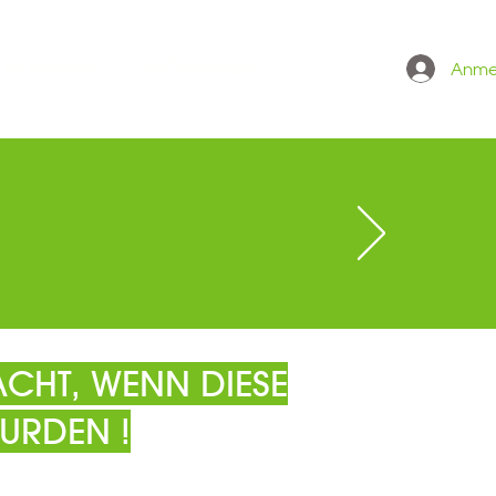
Anme
 ONLINESHOP
GRÖSSENTABELLE
CHT, WENN DIESE
URDEN !