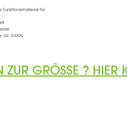
s Funktionsmaterial für
tt
ester
: Gr. S-XXXL
N ZUR GRÖSSE ? HIER K