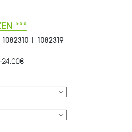
EN ***
1082310 | 1082319
Standardpreis
Sale-
 
24,00€
Preis
d