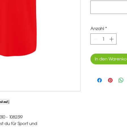
Anzahl
*
In den Warenko
10 - 1082319
ist du für Sport und