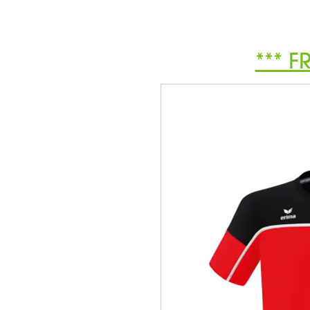
*** F