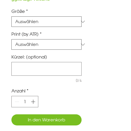
Größe
*
Print (by ATR)
*
Kürzel: (optional)
0/4
Anzahl
*
In den Warenkorb