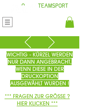
WICHTIG - KÜRZEL WERDEN
NUR DANN ANGEBRACHT,
WENN DIESE IN DER
DRUCKOPTION
AUSGEWÄHLT WURDEN !
*** FRAGEN ZUR GRÖSSE ?
HIER KLICKEN ***