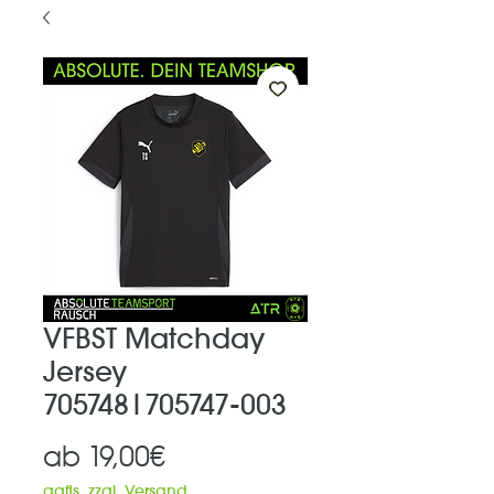
VFBST Matchday
Jersey
705748|705747-003
Sale-
ab
19,00€
Preis
ggfls. zzgl. Versand