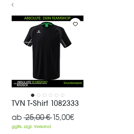
TVN T-Shirt 1082333
Standardpreis
Sale-
ab
 25,00 € 
15,00€
Preis
ggfls. zzgl. Versand