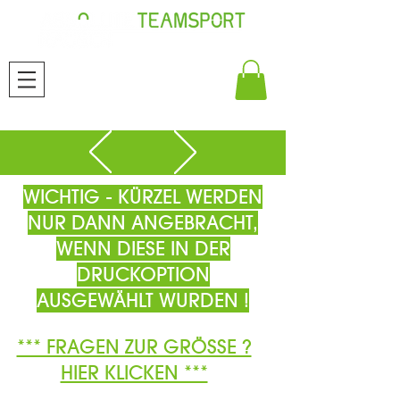
WICHTIG - KÜRZEL WERDEN
NUR DANN ANGEBRACHT,
WENN DIESE IN DER
DRUCKOPTION
AUSGEWÄHLT WURDEN !
*** FRAGEN ZUR GRÖSSE ?
HIER KLICKEN ***