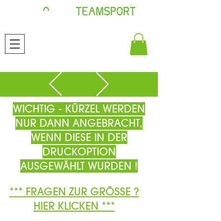
WICHTIG - KÜRZEL WERDEN
NUR DANN ANGEBRACHT,
WENN DIESE IN DER
DRUCKOPTION
AUSGEWÄHLT WURDEN !
*** FRAGEN ZUR GRÖSSE ?
HIER KLICKEN ***