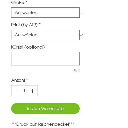
Größe
*
Print (by ATR)
*
Kürzel (optional)
0/2
Anzahl
*
In den Warenkorb
***Druck auf Taschendeckel***