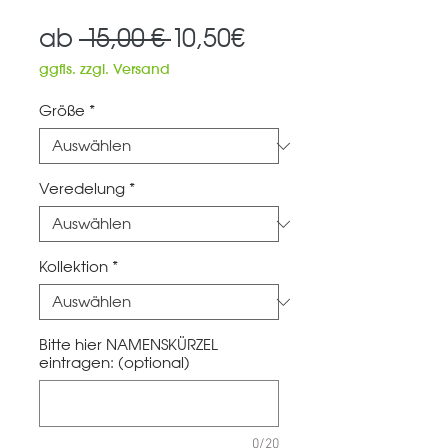
Standardpreis
Sale-
ab
 15,00 € 
10,50€
Preis
ggfls. zzgl. Versand
Größe
*
Veredelung
*
Kollektion
*
Bitte hier NAMENSKÜRZEL
eintragen: (optional)
0/20