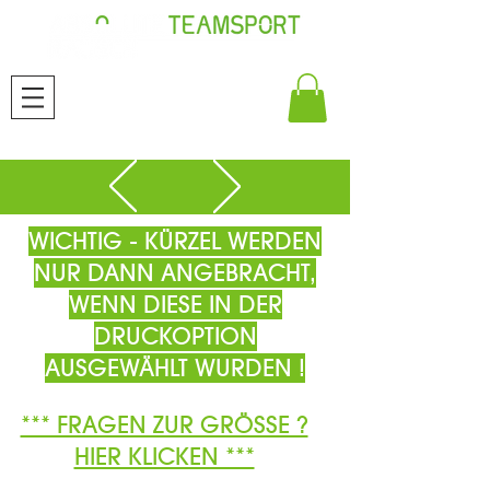
WICHTIG - KÜRZEL WERDEN
NUR DANN ANGEBRACHT,
WENN DIESE IN DER
DRUCKOPTION
AUSGEWÄHLT WURDEN !
*** FRAGEN ZUR GRÖSSE ?
HIER KLICKEN ***