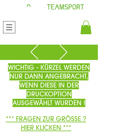
WICHTIG - KÜRZEL WERDEN
NUR DANN ANGEBRACHT,
WENN DIESE IN DER
DRUCKOPTION
AUSGEWÄHLT WURDEN !
*** FRAGEN ZUR GRÖSSE ?
HIER KLICKEN ***