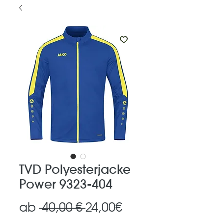
TVD Polyesterjacke
Power 9323-404
Standardpreis
Sale-
ab
 40,00 € 
24,00€