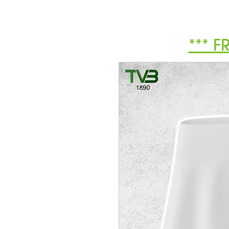
*** F