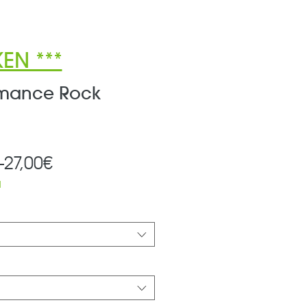
EN ***
rmance Rock
Standardpreis
Sale-
 
27,00€
Preis
d