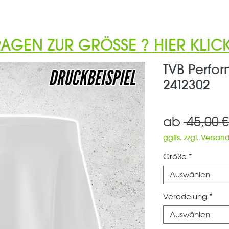
RAGEN ZUR GRÖSSE ? HIER KLICK
TVB Perfo
2412302
ab
 45,00 €
ggfls. zzgl. Versan
Größe
*
Auswählen
Veredelung
*
Auswählen