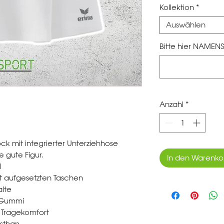
Kollektion
*
Auswählen
Bitte hier NAMENS
Anzahl
*
ck mit integrierter Unterziehhose
 gute Figur.
In den Warenko
l
it aufgesetzten Taschen
alte
 Gummi
 Tragekomfort
asthan