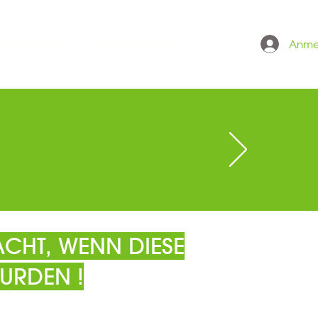
Anme
 ONLINESHOP
GRÖSSENTABELLE
CHT, WENN DIESE
URDEN !