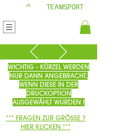
WICHTIG - KÜRZEL WERDEN
NUR DANN ANGEBRACHT,
WENN DIESE IN DER
DRUCKOPTION
AUSGEWÄHLT WURDEN !
*** FRAGEN ZUR GRÖSSE ?
HIER KLICKEN ***