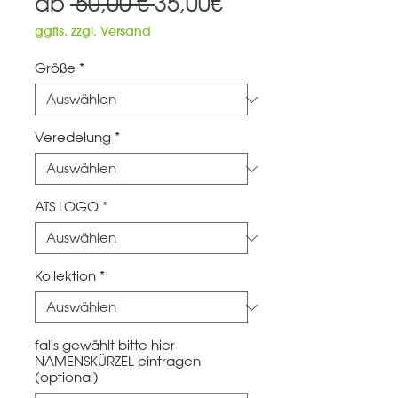
Standardpreis
Sale-
ab
 50,00 € 
35,00€
Preis
ggfls. zzgl. Versand
Größe
*
Veredelung
*
ATS LOGO
*
Kollektion
*
falls gewählt bitte hier
NAMENSKÜRZEL eintragen
(optional)