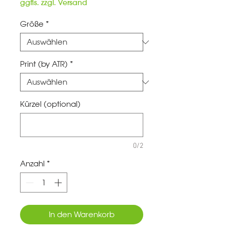
Preis
ggfls. zzgl. Versand
Größe
*
Print (by ATR)
*
Kürzel (optional)
0/2
Anzahl
*
In den Warenkorb