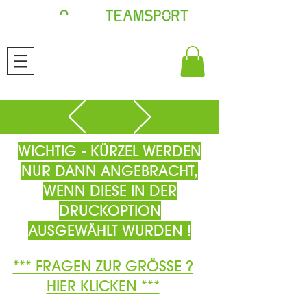
WICHTIG - KÜRZEL WERDEN
NUR DANN ANGEBRACHT,
WENN DIESE IN DER
DRUCKOPTION
AUSGEWÄHLT WURDEN !
*** FRAGEN ZUR GRÖSSE ?
HIER KLICKEN ***