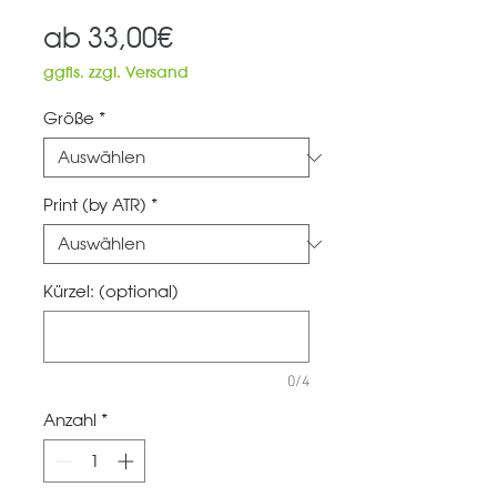
Sale-
ab
33,00€
Preis
ggfls. zzgl. Versand
Größe
*
Print (by ATR)
*
Kürzel: (optional)
0/4
Anzahl
*