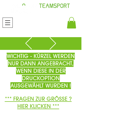
WICHTIG - KÜRZEL WERDEN
NUR DANN ANGEBRACHT,
WENN DIESE IN DER
DRUCKOPTION
AUSGEWÄHLT WURDEN !
*** FRAGEN ZUR GRÖSSE ?
HIER KLICKEN ***