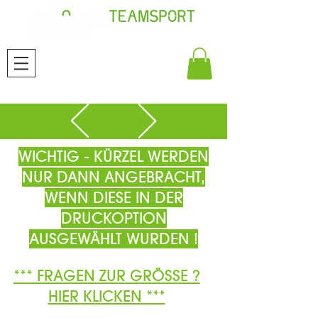
WICHTIG - KÜRZEL WERDEN
NUR DANN ANGEBRACHT,
WENN DIESE IN DER
DRUCKOPTION
AUSGEWÄHLT WURDEN !
*** FRAGEN ZUR GRÖSSE ?
HIER KLICKEN ***