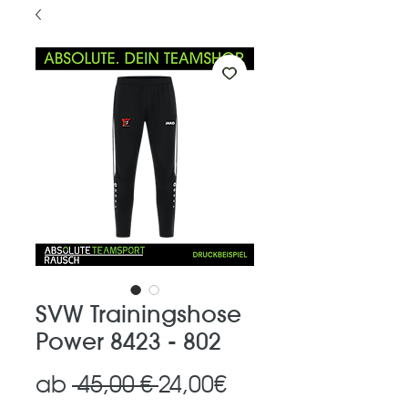
SVW Trainingshose
Power 8423 - 802
Standardpreis
Sale-
ab
 45,00 € 
24,00€