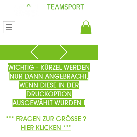
WICHTIG - KÜRZEL WERDEN
NUR DANN ANGEBRACHT,
WENN DIESE IN DER
DRUCKOPTION
AUSGEWÄHLT WURDEN !
*** FRAGEN ZUR GRÖSSE ?
HIER KLICKEN ***