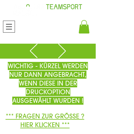
WICHTIG - KÜRZEL WERDEN
NUR DANN ANGEBRACHT,
WENN DIESE IN DER
DRUCKOPTION
AUSGEWÄHLT WURDEN !
*** FRAGEN ZUR GRÖSSE ?
HIER KLICKEN ***