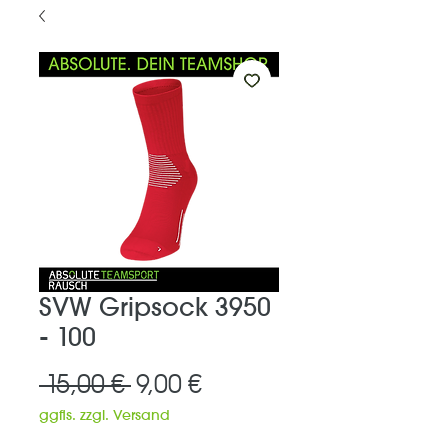
SVW Gripsock 3950
- 100
Standardpreis
Sale-
 15,00 € 
9,00 €
Preis
ggfls. zzgl. Versand