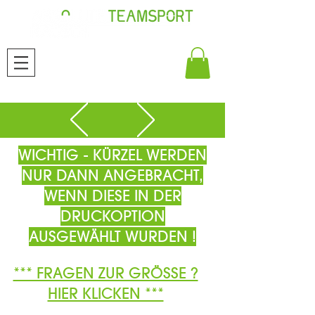
WICHTIG - KÜRZEL WERDEN
NUR DANN ANGEBRACHT,
WENN DIESE IN DER
DRUCKOPTION
AUSGEWÄHLT WURDEN !
*** FRAGEN ZUR GRÖSSE ?
HIER KLICKEN ***