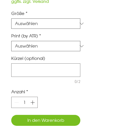
Preis
ggfls. zzgl. Versand
Größe
*
Print (by ATR)
*
Kürzel (optional)
0/2
Anzahl
*
In den Warenkorb