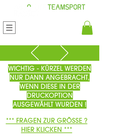
WICHTIG - KÜRZEL WERDEN
NUR DANN ANGEBRACHT,
WENN DIESE IN DER
DRUCKOPTION
AUSGEWÄHLT WURDEN !
*** FRAGEN ZUR GRÖSSE ?
HIER KLICKEN ***