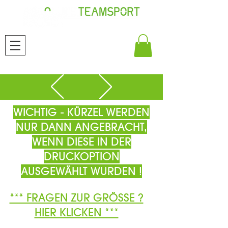
WICHTIG - KÜRZEL WERDEN
NUR DANN ANGEBRACHT,
WENN DIESE IN DER
DRUCKOPTION
AUSGEWÄHLT WURDEN !
*** FRAGEN ZUR GRÖSSE ?
HIER KLICKEN ***