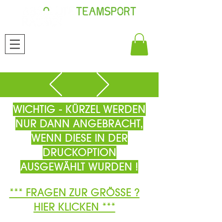
WICHTIG - KÜRZEL WERDEN
NUR DANN ANGEBRACHT,
WENN DIESE IN DER
DRUCKOPTION
AUSGEWÄHLT WURDEN !
*** FRAGEN ZUR GRÖSSE ?
HIER KLICKEN ***