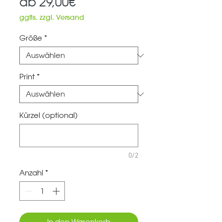
Sale-
ab
29,00€
Preis
ggfls. zzgl. Versand
Größe
*
Print
*
Kürzel (optional)
0/2
Anzahl
*
In den Warenkorb