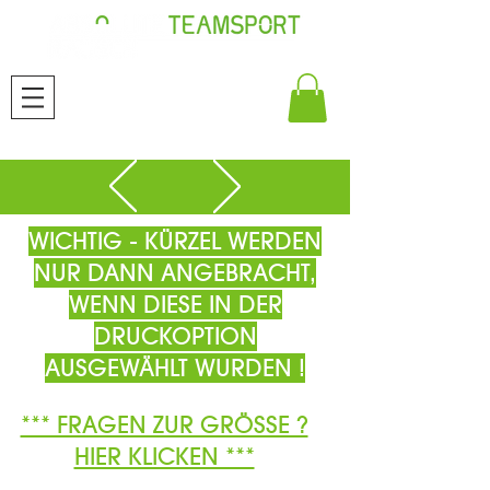
WICHTIG - KÜRZEL WERDEN
NUR DANN ANGEBRACHT,
WENN DIESE IN DER
DRUCKOPTION
AUSGEWÄHLT WURDEN !
*** FRAGEN ZUR GRÖSSE ?
HIER KLICKEN ***