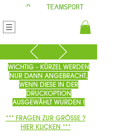
WICHTIG - KÜRZEL WERDEN
NUR DANN ANGEBRACHT,
WENN DIESE IN DER
DRUCKOPTION
AUSGEWÄHLT WURDEN !
*** FRAGEN ZUR GRÖSSE ?
HIER KLICKEN ***