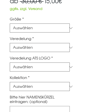
Standardpreis
Sale-
ab
 30,00 € 
15,00€
Preis
ggfls. zzgl. Versand
Größe
*
Veredelung
*
Veredelung ATS LOGO
*
Kollektion
*
Bitte hier NAMENSKÜRZEL
eintragen: (optional)