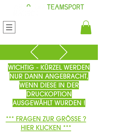
WICHTIG - KÜRZEL WERDEN
NUR DANN ANGEBRACHT,
WENN DIESE IN DER
DRUCKOPTION
AUSGEWÄHLT WURDEN !
*** FRAGEN ZUR GRÖSSE ?
HIER KLICKEN ***