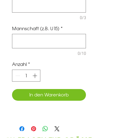
0/3
Mannschaft (z.B. U15)
*
0/10
Anzahl
*
In den Warenkorb