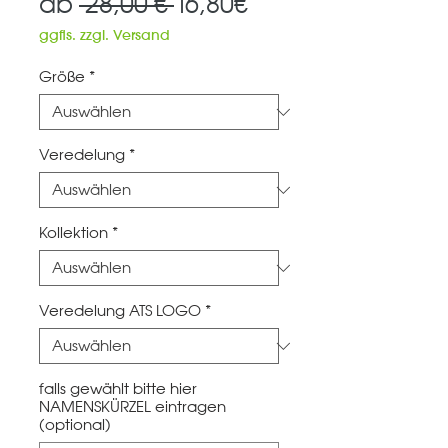
Standardpreis
Sale-
ab
 28,00 € 
16,80€
Preis
ggfls. zzgl. Versand
Größe
*
Veredelung
*
Kollektion
*
Veredelung ATS LOGO
*
falls gewählt bitte hier
NAMENSKÜRZEL eintragen
(optional)