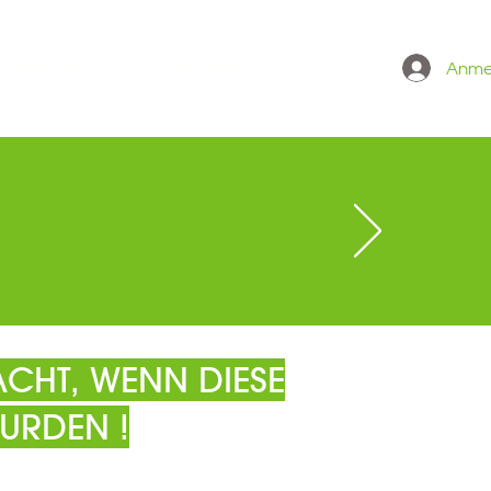
Anme
 ONLINESHOP
GRÖSSENTABELLE
CHT, WENN DIESE
URDEN !