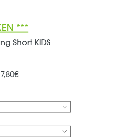
EN ***
ing Short KIDS
Standardpreis
Sale-
 
7,80€
Preis
d