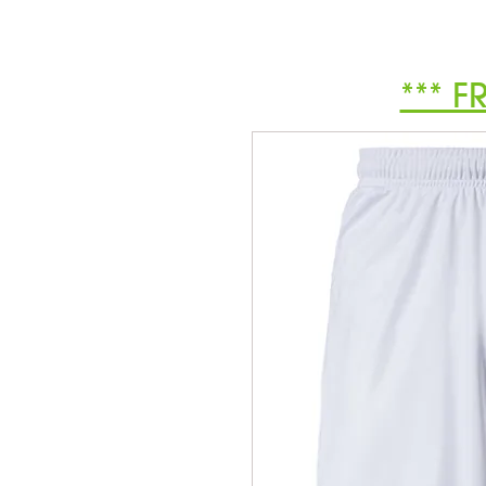
*** F