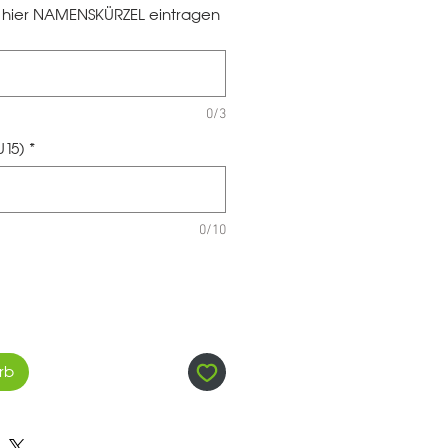
te hier NAMENSKÜRZEL eintragen
0/3
U15)
*
0/10
rb