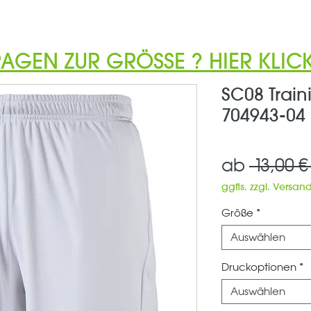
RAGEN ZUR GRÖSSE ? HIER KLICK
SC08 Train
704943-04
ab
 13,00 €
ggfls. zzgl. Versan
Größe
*
Auswählen
Druckoptionen
*
Auswählen