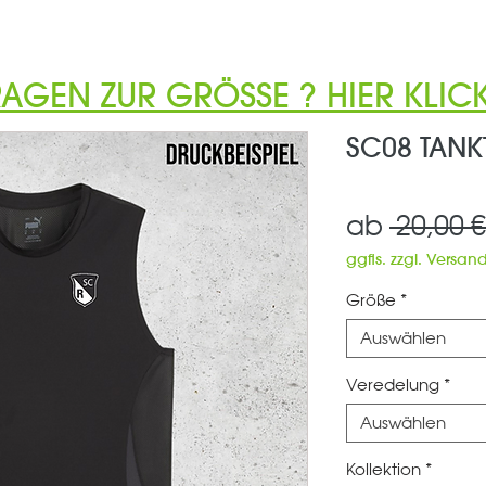
RAGEN ZUR GRÖSSE ? HIER KLICK
SC08 TANKT
ab
 20,00 €
ggfls. zzgl. Versan
Größe
*
Auswählen
Veredelung
*
Auswählen
Kollektion
*