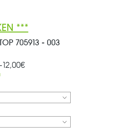
EN ***
OP 705913 - 003
Standardpreis
Sale-
 
12,00€
Preis
d