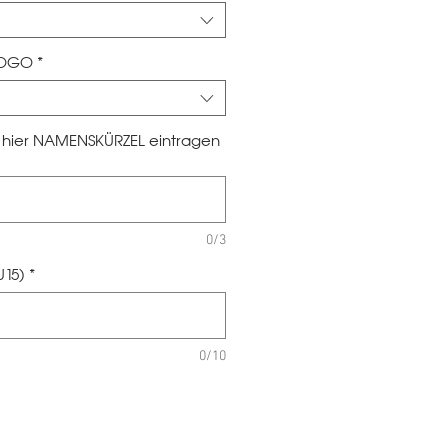
LOGO
*
te hier NAMENSKÜRZEL eintragen
0/3
U15)
*
0/10