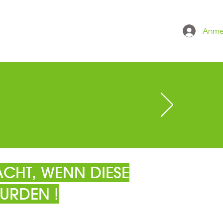
Anme
 ONLINESHOP
GRÖSSENTABELLE
CHT, WENN DIESE
URDEN !