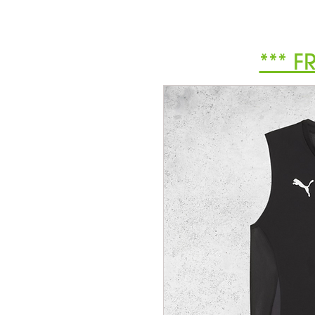
*** F