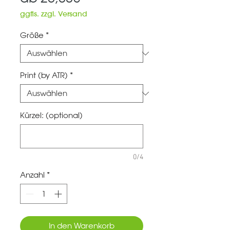
Preis
ggfls. zzgl. Versand
Größe
*
Print (by ATR)
*
Kürzel: (optional)
0/4
Anzahl
*
In den Warenkorb