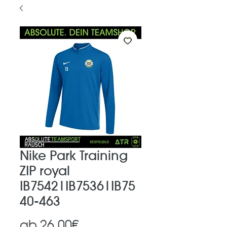
Nike Park Training
ZIP royal
IB7542|IB7536|IB75
40-463
Sale-
ab
26,00€