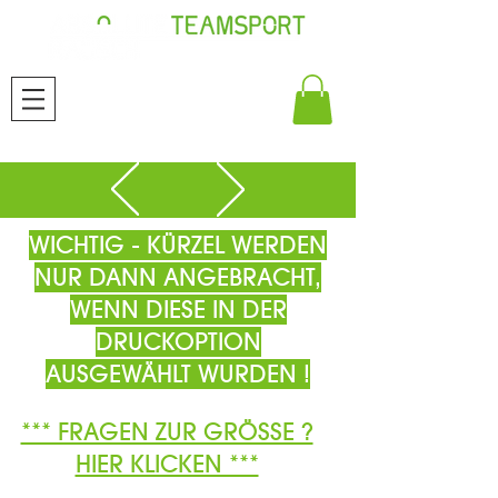
WICHTIG - KÜRZEL WERDEN
NUR DANN ANGEBRACHT,
WENN DIESE IN DER
DRUCKOPTION
AUSGEWÄHLT WURDEN !
*** FRAGEN ZUR GRÖSSE ?
HIER KLICKEN ***