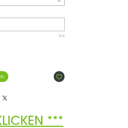
0/4
rb
LICKEN ***