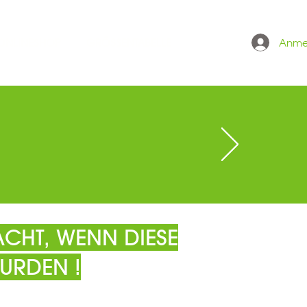
Anme
 ONLINESHOP
GRÖSSENTABELLE
CHT, WENN DIESE
URDEN !