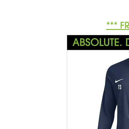
*** F