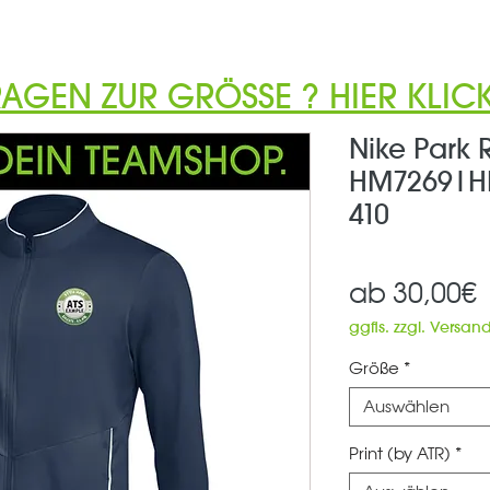
RAGEN ZUR GRÖSSE ? HIER KLICK
Nike Park 
HM7269|H
410
S
ab
30,00€
P
ggfls. zzgl. Versan
Größe
*
Auswählen
Print (by ATR)
*