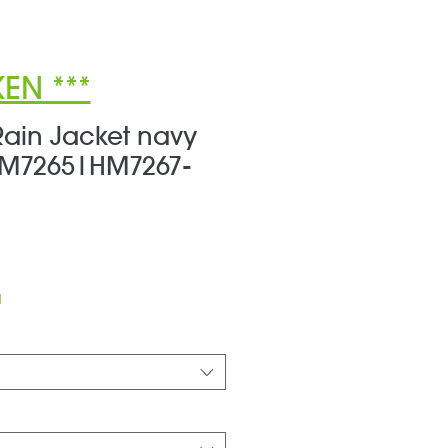
EN ***
Rain Jacket navy
M7265|HM7267-
ale-
reis
d