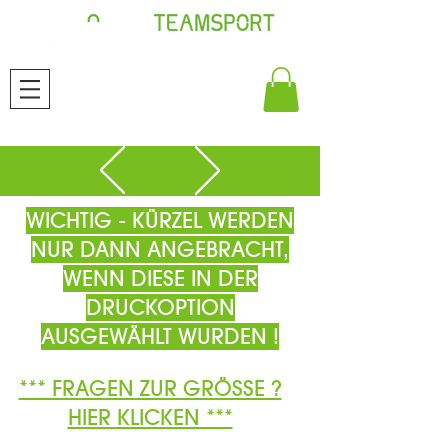
WICHTIG - KÜRZEL WERDEN
NUR DANN ANGEBRACHT,
WENN DIESE IN DER
DRUCKOPTION
AUSGEWÄHLT WURDEN !
*** FRAGEN ZUR GRÖSSE ?
HIER KLICKEN ***