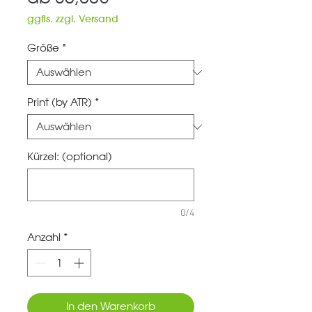
Preis
ggfls. zzgl. Versand
Größe
*
Print (by ATR)
*
Kürzel: (optional)
0/4
Anzahl
*
In den Warenkorb