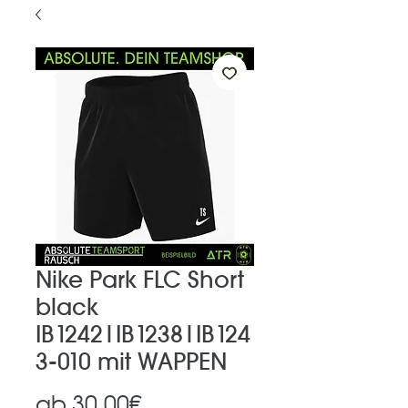
Nike Park FLC Short
black
IB1242|IB1238|IB124
3-010 mit WAPPEN
Sale-
ab
30,00€