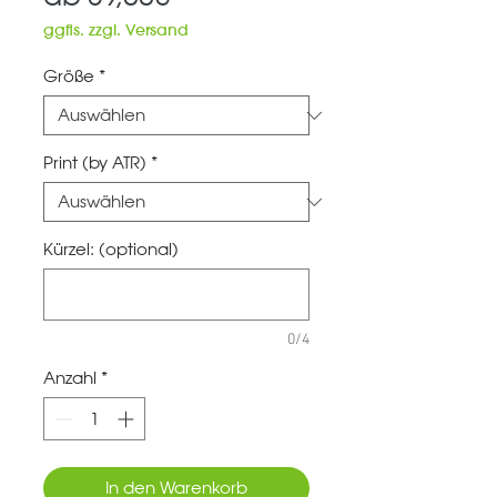
Preis
ggfls. zzgl. Versand
Größe
*
Print (by ATR)
*
Kürzel: (optional)
0/4
Anzahl
*
In den Warenkorb