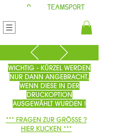
WICHTIG - KÜRZEL WERDEN
NUR DANN ANGEBRACHT,
WENN DIESE IN DER
DRUCKOPTION
AUSGEWÄHLT WURDEN !
*** FRAGEN ZUR GRÖSSE ?
HIER KLICKEN ***