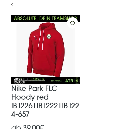
Nike Park FLC
Hoody red
IB1226|IB1222|IB122
4-657
Sale-
ab
39,00€