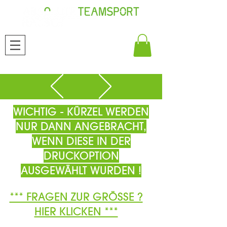
WICHTIG - KÜRZEL WERDEN
NUR DANN ANGEBRACHT,
WENN DIESE IN DER
DRUCKOPTION
AUSGEWÄHLT WURDEN !
*** FRAGEN ZUR GRÖSSE ?
HIER KLICKEN ***