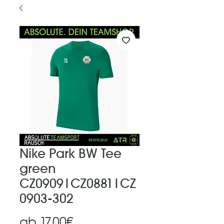
Nike Park BW Tee
green
CZ0909|CZ0881|CZ
0903-302
Sale-
ab
17,00€