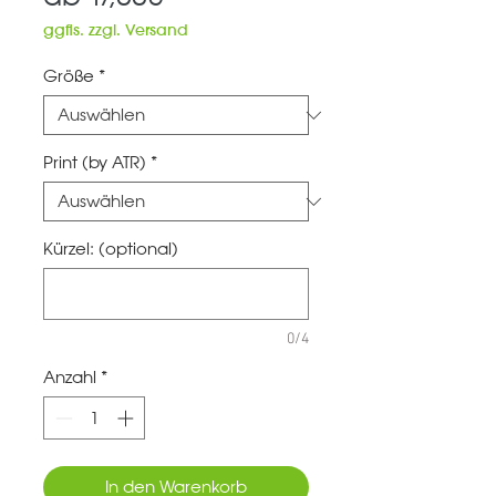
Preis
ggfls. zzgl. Versand
Größe
*
Print (by ATR)
*
Kürzel: (optional)
0/4
Anzahl
*
In den Warenkorb