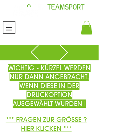
WICHTIG - KÜRZEL WERDEN
NUR DANN ANGEBRACHT,
WENN DIESE IN DER
DRUCKOPTION
AUSGEWÄHLT WURDEN !
*** FRAGEN ZUR GRÖSSE ?
HIER KLICKEN ***