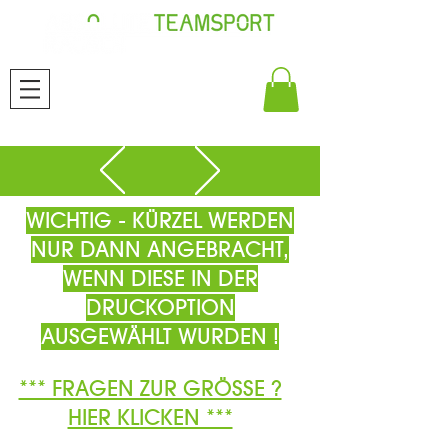
WICHTIG - KÜRZEL WERDEN
NUR DANN ANGEBRACHT,
WENN DIESE IN DER
DRUCKOPTION
AUSGEWÄHLT WURDEN !
*** FRAGEN ZUR GRÖSSE ?
HIER KLICKEN ***