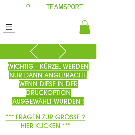
WICHTIG - KÜRZEL WERDEN
NUR DANN ANGEBRACHT,
WENN DIESE IN DER
DRUCKOPTION
AUSGEWÄHLT WURDEN !
*** FRAGEN ZUR GRÖSSE ?
HIER KLICKEN ***