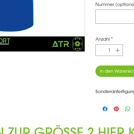
Nummer (optiona
Anzahl
*
In den Warenko
Sonderanfertigun
*** Jeder Artikel d
Dich bestellt und 
Umtausch ausgesc
N ZUR GRÖSSE ? HIER K