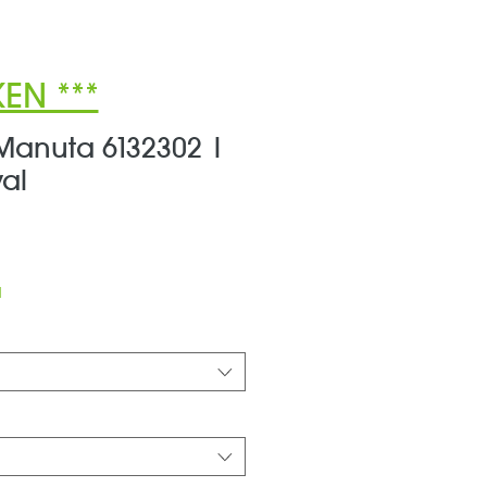
EN ***
 Manuta 6132302 |
yal
ale-
reis
d