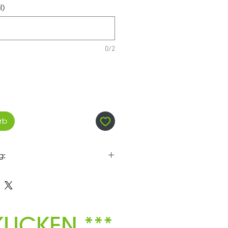
l)
0/2
rb
g:
er Kollektion wird speziell für
veredelt - daher ist der
hlossen ***
LICKEN ***