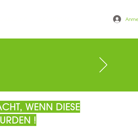
Anme
 ONLINESHOP
GRÖSSENTABELLE
CHT, WENN DIESE
URDEN !