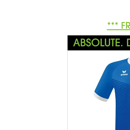
*** F