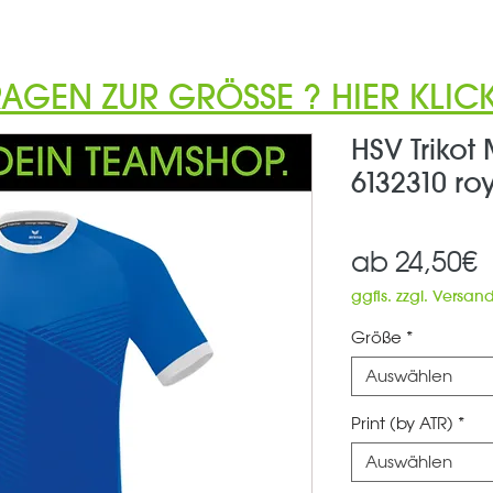
RAGEN ZUR GRÖSSE ? HIER KLICK
HSV Trikot
6132310 ro
S
ab
24,50€
P
ggfls. zzgl. Versan
Größe
*
Auswählen
Print (by ATR)
*
Auswählen